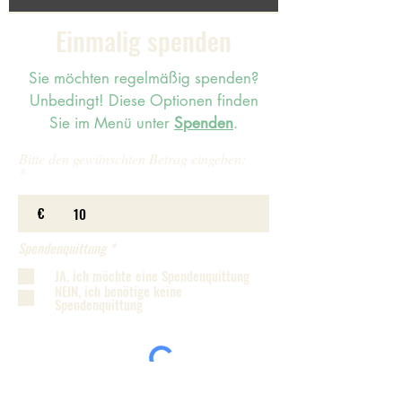
Einmalig spenden
Sie möchten regelmäßig spenden?
Unbedingt!
Diese Optionen finden
Sie im Menü unter
Spenden
.
Bitte den gewünschten Betrag eingeben:
€
P
Spendenquittung
*
f
l
JA, ich möchte eine Spendenquittung
i
NEIN, ich benötige keine
c
Spendenquittung
h
t
f
e
l
d