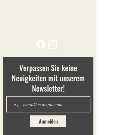
Filter
Alles löschen
Filter
Alles löschen
Artikel anzeigen
Artikel anzeigen
Verpassen Sie keine
Neuigkeiten mit unserem
Newsletter!
Kerze No 2 - Amaryllis - HAPPYSOY - REFURBISHED
Kerze No 2 - Amaryllis - HAPPYSOY - REFURBISHED
18,90 €
Anmelden
zzgl. Versand