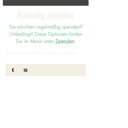
Einmalig spenden
Sie möchten regelmäßig spenden?
Unbedingt!
Diese Optionen finden
Sie im Menü unter
Spenden
.
Bitte den gewünschten Betrag eingeben:
€
P
Spendenquittung
*
f
l
JA, ich möchte eine Spendenquittung
i
NEIN, ich benötige keine
c
Spendenquittung
h
t
f
e
l
d