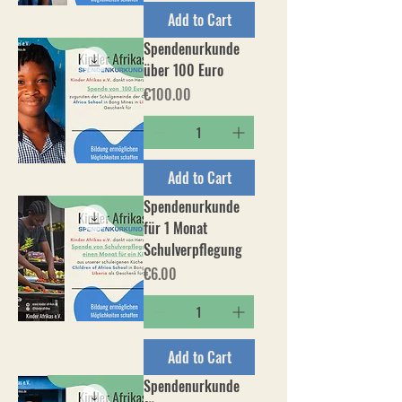
Add to Cart
Spendenurkunde
über 100 Euro
Price
€100.00
Add to Cart
Spendenurkunde
für 1 Monat
Schulverpflegung
Price
€6.00
Add to Cart
Spendenurkunde