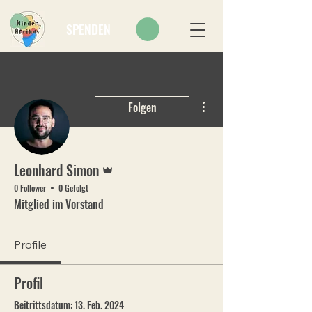
SPENDEN
Weitere Optionen
Folgen
Administrator
Leonhard Simon
0 Follower
0 Gefolgt
Mitglied im Vorstand
Profile
Profil
Beitrittsdatum: 13. Feb. 2024