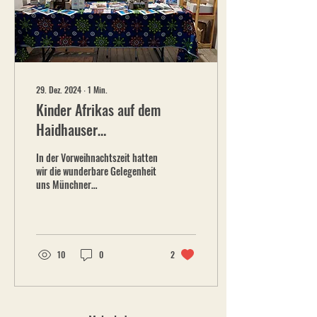
Sie...
29. Dez. 2024
∙
1
Min.
Kinder Afrikas auf dem
Haidhauser
Weihnachtsmarkt und
In der Vorweihnachtszeit hatten
Tollwood
wir die wunderbare Gelegenheit
uns Münchner
Weihnachtsmärkten zu
präsentieren.
10
0
2