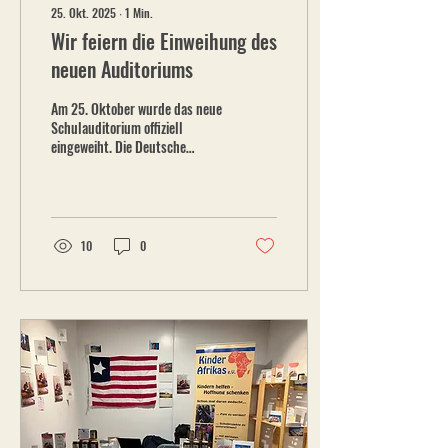
25. Okt. 2025
∙
1
Min.
Wir feiern die Einweihung des
neuen Auditoriums
Am 25. Oktober wurde das neue
Schulauditorium offiziell
eingeweiht. Die Deutsche
Botschaft in Monrovia hat uns
finanziell unterstützt, sodass
wir das Gebäude endlich
errichten konnten. Bei der Feier
waren der Deutsche
10
0
Botschafter Jakob Haselhuber
und Vertreter der
Bildungsbehörden vor Ort,
außerdem die Schulleitung,
Lehrer, Schüler und
Gemeindemitglieder. Sie haben
gezeigt, wie wichtig das Projekt
ist, um die Bildungsstrukturen
in der Region zu stärken. Die
Aula wird dringend benötigt.