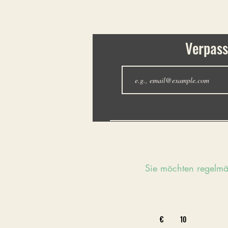
Verpass
Sie möchten regelm
Bitte den gewünschten Bet
eingeben:
€